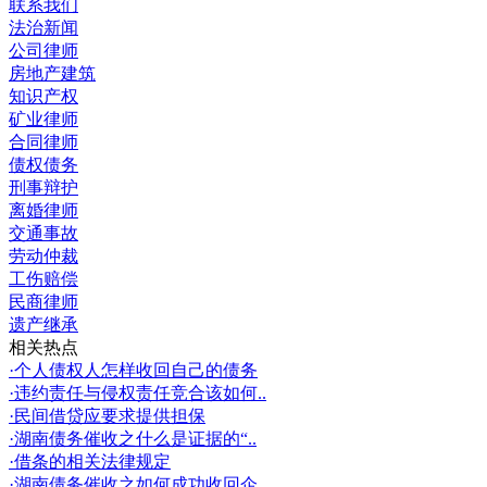
联系我们
法治新闻
公司律师
房地产建筑
知识产权
矿业律师
合同律师
债权债务
刑事辩护
离婚律师
交通事故
劳动仲裁
工伤赔偿
民商律师
遗产继承
相关热点
·个人债权人怎样收回自己的债务
·违约责任与侵权责任竞合该如何..
·民间借贷应要求提供担保
·湖南债务催收之什么是证据的“..
·借条的相关法律规定
·湖南债务催收之如何成功收回企..