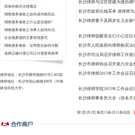
·长沙律师与法官搭建沟通协调
·借条的相关法律规定
·长沙市政府出钱买单 请律师
·湖南债务催收之如何成功收回企..
·长沙律师妻子及两岁女儿在家
·湖南债务催收之什么是证据的“..
·湖南债务催收之当事人如何向法..
·长沙律师提醒美女们小心交往1
·企业逃废债的主要表现形式
·长沙市人民政府向律师购买法
·湖南债务催收：证明责任如何分配
·选择正确讨债公司让讨债更有效率
·长沙市司法局召开律师工作座
·长沙市律师协会召开第六次会
·长沙市律师2015年工作会议召
律所地址：长沙市蔡锷南路95号2-403室
律师地址：长沙市韶山南路498号（中南
林业科技大学）
·长沙律师学院2015年工作会
·长沙律师事务所大全（排名不
第1页/共1页,每页15条/共12条信息