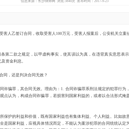
信息来源：
长沙律师网
浏览:3840次 发布时间：2017-9-23
受害人乙签订合同，收取受害人
100
万元，受害人报案后，公安机关立案
四条第二款之规定，以甲虚构事实，使其误以为真，在违背真实意思表
元及资金利息。
合同，还是判决合同无效？
同诈骗罪，其合同无效。理由为：
1.
合同诈骗罪系刑法规定的犯罪行为
观点认为，构成合同诈骗罪，若损害到国家利益的，或者以合法形式掩
所保护的利益和价值，既有国家利益也有集体利益、个人利益。比如故
不全是国家利益，应视具体情况而定，不能认为案涉犯罪的合同统统认定