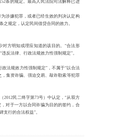
第
52
条的规定。最高人民法院司法解释已进
行为涉嫌犯罪，或者已经生效的判决认定构
条之规定，认定民间借贷合同的效力。
少对方明知或理应知道的该目的。“合法形
“违反法律、行政法规效力性强制规定”。
政法规效力性强制规定”，不属于“以合法
之，集资诈骗、强迫交易、敲诈勒索等犯罪
（
2012
民二终字第
73
号）中认定，“从双方
定，对于一方以合同诈骗为目的的签约，合
碑支行的合法权益”。