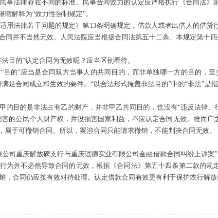
与民事法律存在不同的标准。民事合同效力的认定应严格执行《合同法》
限缩解释为“效力性强制规定”。
适用法律若干问题的规定》第
13
条明确规定，借款人或者出借人的借贷
合同并不当然无效。人民法院应当根据合同法第五十二条、本规定第十四
非法目的”认定合同为无效呢？应当区别看待。
的“目的”应当是合同双方当事人的共同目的，而非单独哪一方的目的，至
满足合同成立和生效的要件。“以合法形式掩盖非法目的”中的“非法”是指
甲的目的是非法占有乙的财产，并非甲乙共同目的，也没有“违反法律、行
损害的公民个人财产权，并没损害国家利益，不应认定合同无效。推而广
”，属于可撤销合同。所以，案涉合同只能请求撤销，不能判决合同无效。
限公司重庆解放碑支行与重庆谊德实业有限公司金融借款合同纠纷上诉案”
法行为并不必然导致合同的无效，根据《合同法》第五十四条第二款的规
销，合同仍应按有效对待处理。认定借款合同有效更有利于保护农行解放