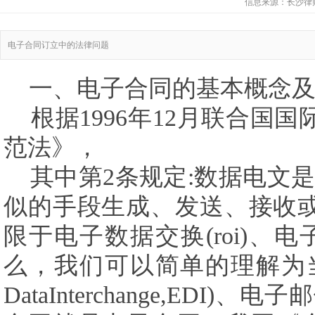
信息来源：
长沙律
电子合同订立中的法律问题
一、电子合同的基本概念
根据
1996
年
12
月联合国国
范法》，
其中第
2
条规定
:
数据电文是
似的手段生成、发送、接收
限于电子数据交换
(roi)
、电
么，我们可以简单的理解为
DataInterchange,EDI)
、电子邮