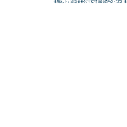
律所地址：湖南省长沙市蔡锷南路95号2-403室